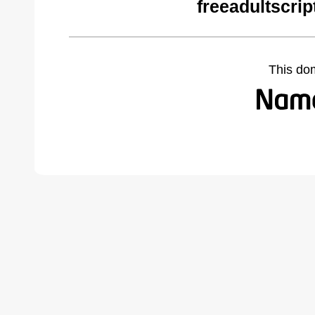
freeadultscri
This do